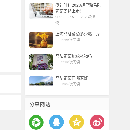
倒计时！2023超早熟马陆
葡萄即将上市！
2023-05-15
2326次阅
读
上海马陆葡萄多少钱一斤
2266次阅读
马陆葡萄能放冰箱吗
2208次阅读
马陆葡萄园哪家好
1985次阅读
分享网站